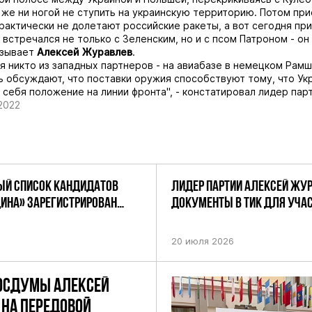
 же ни ногой не ступить на украинскую территорию. Потом пр
практически не долетают российские ракеты, а вот сегодня при
, встречался не только с Зеленским, но и с псом Патроном - о
казывает
Алексей Журавлев
.
ся никто из западных партнеров - на авиабазе в немецком Рам
ь обсуждают, что поставки оружия способствуют тому, что Ук
 себя положение на линии фронта", - констатировал лидер пар
2022
Й СПИСОК КАНДИДАТОВ
ЛИДЕР ПАРТИИ АЛЕКСЕЙ ЖУ
ДИНА» ЗАРЕГИСТРИРОВАН
ДОКУМЕНТЫ В ТИК ДЛЯ УЧАС
НИЕМ ЦИК РФ
ПРЕДСТОЯЩИХ ВЫБОРАХ ДЕП
ПО НЕФТЕКАМСКОМУ ОДНОМ
20 июля 2026
ОКРУГУ
ОСДУМЫ АЛЕКСЕЙ
НА ПЕРЕДОВОЙ