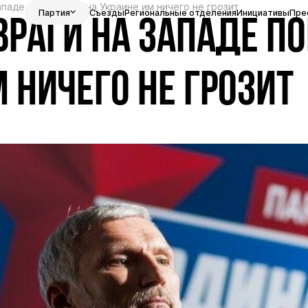
паде поняли, что на Украине им ничего не грозит
Партия
Съезды
Региональные отделения
Инициативы
Пре
РАГИ НА ЗАПАДЕ П
 НИЧЕГО НЕ ГРОЗИТ