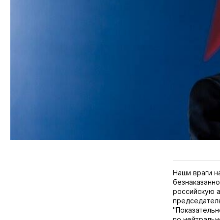
Наши враги н
безнаказанно
российскую а
председател
"Показательн
по нейтральн