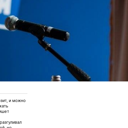
озит, и можно
жать
пишет
разгуливал
ой, но