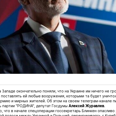
а Западе окончательно поняли, что на Украине им ничего не гр
 поставлять ей любые вооружения, которыми та будет уничто
рмию и мирных жителей. Об этом на своем телеграм-канале 
ь партии "РОДИНА", депутат Госдумы
Алексей Журавлев
.
о, что в начале спецоперации госсекретарь Блинкен опасливо 
ой полосе между Украиной и Польшей, перекрикиваясь с Кулеб