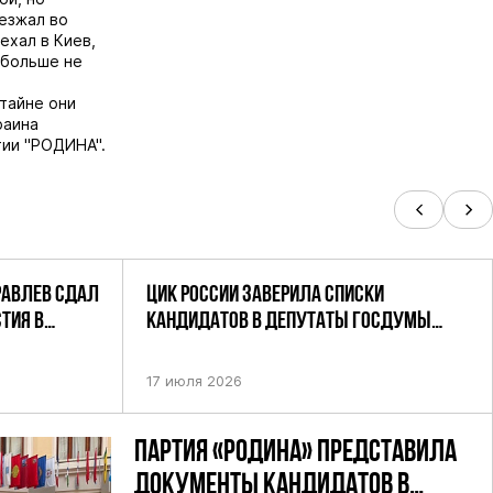
иезжал во
ехал в Киев,
н больше не
штайне они
раина
тии "РОДИНА".
РАВЛЕВ СДАЛ
ЦИК РОССИИ ЗАВЕРИЛА СПИСКИ
ТИЯ В
КАНДИДАТОВ В ДЕПУТАТЫ ГОСДУМЫ
УТАТОВ ГД
ДЕВЯТОГО СОЗЫВА ПАРТИИ «РОДИНА»
АНДАТНОМУ
17 июля 2026
ПАРТИЯ «РОДИНА» ПРЕДСТАВИЛА
ДОКУМЕНТЫ КАНДИДАТОВ В