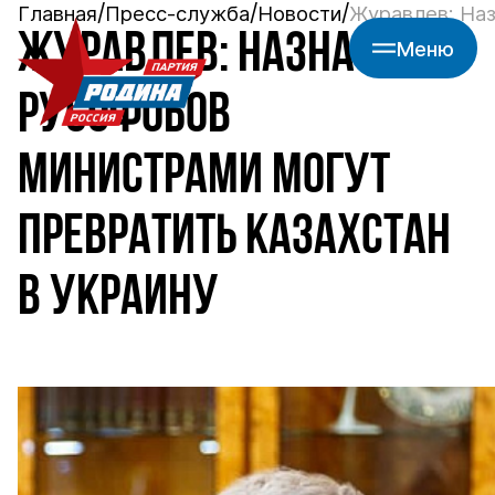
Главная
Пресс-служба
Новости
Журавлев: Наз
ЖУРАВЛЕВ: НАЗНАЧЕНИЯ
Меню
РУСОФОБОВ
МИНИСТРАМИ МОГУТ
ПРЕВРАТИТЬ КАЗАХСТАН
В УКРАИНУ