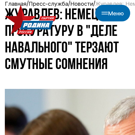
Главная
Пресс-служба
Новости
Журавлев: Нем
ЖУРАВЛЕВ: НЕМЕЦКУЮ
Меню
ПРОКУРАТУРУ В "ДЕЛЕ
НАВАЛЬНОГО" ТЕРЗАЮТ
СМУТНЫЕ СОМНЕНИЯ