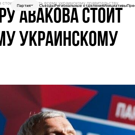
 стоит последовать всему украинскому правительству
Партия
Съезды
Региональные отделения
Инициативы
Пре
РУ АВАКОВА СТОИТ
МУ УКРАИНСКОМУ