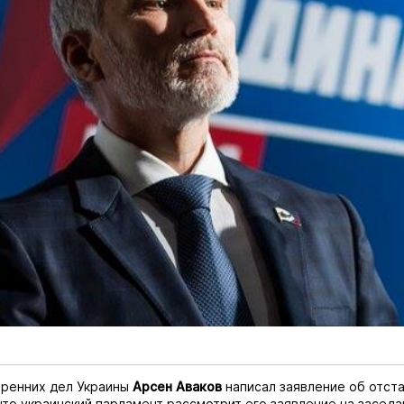
тренних дел Украины
Арсен Аваков
написал заявление об отста
что украинский парламент рассмотрит его заявление на заседа