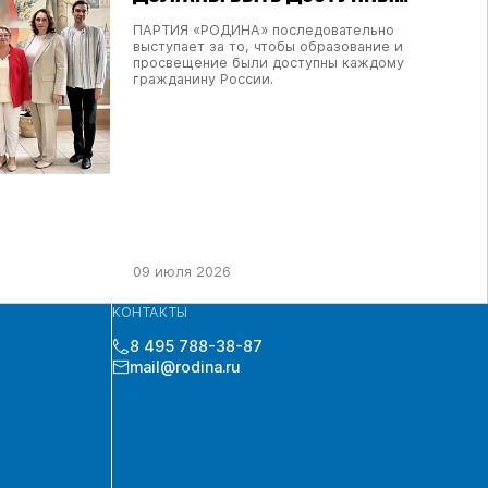
КАЖДОМУ ГРАЖДАНИНУ РОССИИ
ПАРТИЯ «РОДИНА» последовательно
выступает за то, чтобы образование и
просвещение были доступны каждому
гражданину России.
09 июля 2026
КОНТАКТЫ
8 495 788-38-87
mail@rodina.ru