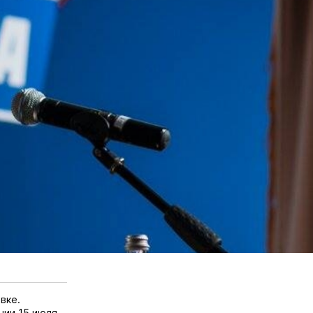
вке.
нии 15 июля.