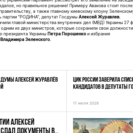
здалое, но правильное решение! Примеру Авакова стоит посл
правительству, а также главному киевскому клоуну Зеленскому"
ь партии "РОДИНА", депутат Госдумы
Алексей Журавлев
.
ачили главой министерства внутренних дел (МВД) Украины 27 
л одним из двух министров, которые сохранили свои должности
го президента Украины
Петра Порошенко
и избрания
м
Владимира Зеленского
.
СДУМЫ АЛЕКСЕЙ ЖУРАВЛЁВ
ЦИК РОССИИ ЗАВЕРИЛА СПИС
ОЙ
КАНДИДАТОВ В ДЕПУТАТЫ 
ДЕВЯТОГО СОЗЫВА ПАРТИИ «
17 июля 2026
ТИИ АЛЕКСЕЙ
 СДАЛ ДОКУМЕНТЫ В