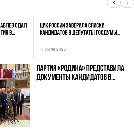
РАВЛЕВ СДАЛ
ЦИК РОССИИ ЗАВЕРИЛА СПИСКИ
ТИЯ В
КАНДИДАТОВ В ДЕПУТАТЫ ГОСДУМЫ
УТАТОВ ГД
ДЕВЯТОГО СОЗЫВА ПАРТИИ «РОДИНА»
АНДАТНОМУ
17 июля 2026
ПАРТИЯ «РОДИНА» ПРЕДСТАВИЛА
ДОКУМЕНТЫ КАНДИДАТОВ В
ДЕПУТАТЫ ГД РФ ДЕВЯТОГО
СОЗЫВА В ЦИК РФ