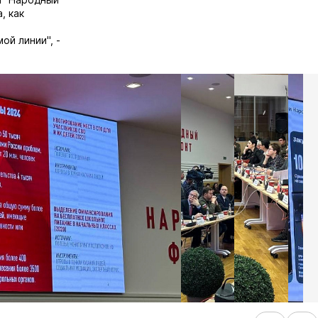
, как
ой линии", -