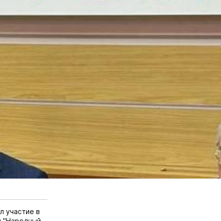
л участие в
я "Народный