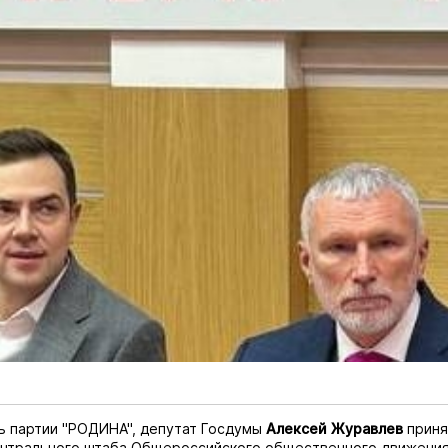
ь партии "РОДИНА", депутат Госдумы
Алексей Журавлев
приня
ентрального штаба Общероссийского общественного движени