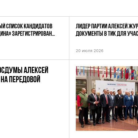
Й СПИСОК КАНДИДАТОВ
ЛИДЕР ПАРТИИ АЛЕКСЕЙ ЖУ
ДИНА» ЗАРЕГИСТРИРОВАН
ДОКУМЕНТЫ В ТИК ДЛЯ УЧАС
НИЕМ ЦИК РФ
ПРЕДСТОЯЩИХ ВЫБОРАХ ДЕП
ПО НЕФТЕКАМСКОМУ ОДНОМ
20 июля 2026
ОКРУГУ
ОСДУМЫ АЛЕКСЕЙ
НА ПЕРЕДОВОЙ