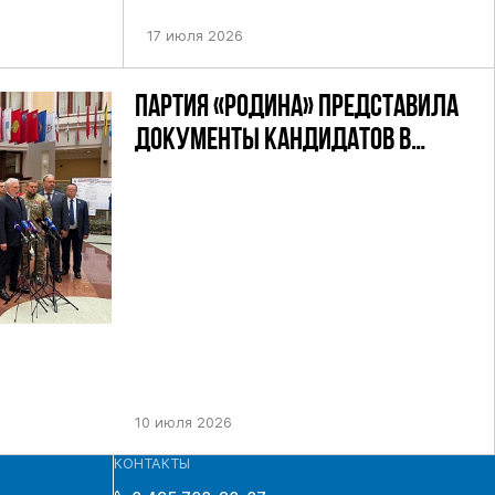
УТАТОВ ГД
ДЕВЯТОГО СОЗЫВА ПАРТИИ «РОДИНА»
АНДАТНОМУ
17 июля 2026
ПАРТИЯ «РОДИНА» ПРЕДСТАВИЛА
ДОКУМЕНТЫ КАНДИДАТОВ В
ДЕПУТАТЫ ГД РФ ДЕВЯТОГО
СОЗЫВА В ЦИК РФ
10 июля 2026
КОНТАКТЫ