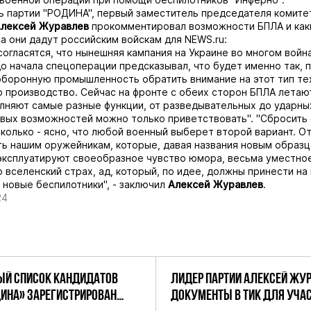
 партии "РОДИНА", первый заместитель председателя комите
лексей Журавлев
прокомментировал возможности БПЛА и как
а они дадут российским войскам для
NEWS.ru
:
согласятся, что нынешняя кампания на Украине во многом война
до начала спецоперации предсказывал, что будет именно так, 
боронную промышленность обратить внимание на этот тип те
о производство. Сейчас на фронте с обеих сторон БПЛА летаю
лняют самые разные функции, от разведывательных до ударных
вых возможностей можно только приветствовать". "Сбросить 
сколько - ясно, что любой военный выберет второй вариант. О
ь нашим оружейникам, которые, давая названия новым образц
ксплуатируют своеобразное чувство юмора, весьма уместное
о вселенский страх, ад, который, по идее, должны принести н
 новые беспилотники", - заключил
Алексей Журавлев
.
24
Й СПИСОК КАНДИДАТОВ
ЛИДЕР ПАРТИИ АЛЕКСЕЙ ЖУ
ДИНА» ЗАРЕГИСТРИРОВАН
ДОКУМЕНТЫ В ТИК ДЛЯ УЧАС