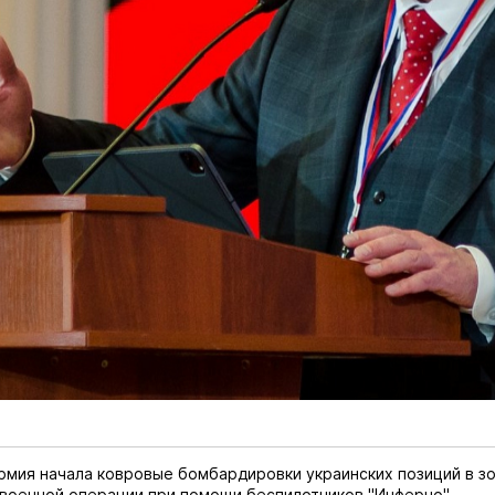
рмия начала ковровые бомбардировки украинских позиций в з
военной операции при помощи беспилотников "Инферно".