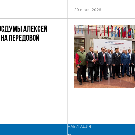
НИЕМ ЦИК РФ
ПРЕДСТОЯЩИХ ВЫБОРАХ ДЕП
ПО НЕФТЕКАМСКОМУ ОДНОМ
20 июля 2026
ОКРУГУ
ОСДУМЫ АЛЕКСЕЙ
НА ПЕРЕДОВОЙ
НАВИГАЦИЯ