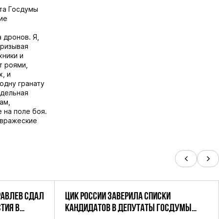
та Госдумы
ие
 дронов. Я,
призывая
хники и
т роями,
, и
одну гранату
тдельная
ам,
 на поле боя.
а вражеские
РАВЛЕВ СДАЛ
ЦИК РОССИИ ЗАВЕРИЛА СПИСКИ
ТИЯ В
КАНДИДАТОВ В ДЕПУТАТЫ ГОСДУМЫ