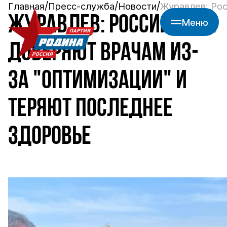
Главная
Пресс-служба
Новости
Журавлев: Рос
ЖУРАВЛЕВ: РОССИЯНЕ НЕ
Меню
ДОВЕРЯЮТ ВРАЧАМ ИЗ-
ЗА "ОПТИМИЗАЦИИ" И
ТЕРЯЮТ ПОСЛЕДНЕЕ
ЗДОРОВЬЕ