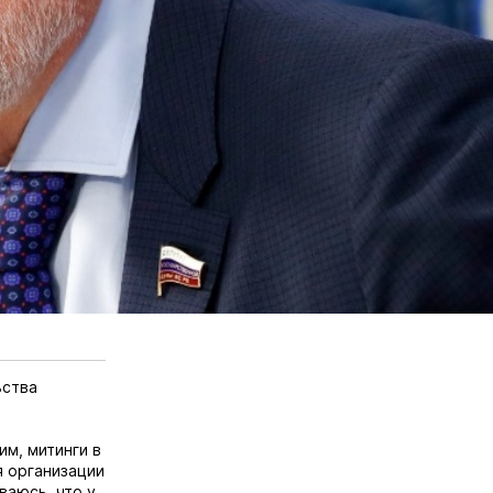
ьства
м, митинги в
я организации
ваюсь, что у