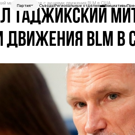
ий митинг в Москве с акциями движения BLM в США
Партия
Съезды
Региональные отделения
Инициативы
Пре
Л ТАДЖИКСКИЙ МИТ
И ДВИЖЕНИЯ BLM В 