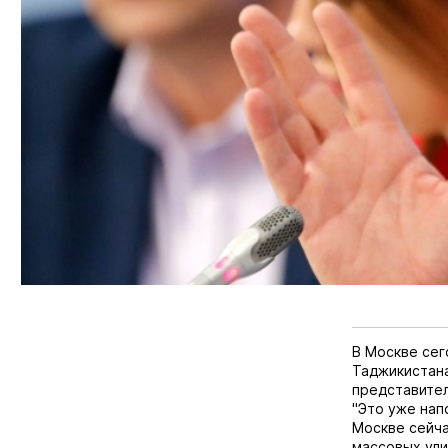
В Москве сег
Таджикистана
представител
"Это уже нап
Москве сейча
массовых ули