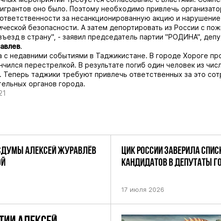
игрантов оно было. Поэтому необходимо привлечь организато
 ответственности за несанкционированную акцию и нарушение
ческой безопасности. А затем депортировать из России с по
въезд в страну", - заявил председатель партии "РОДИНА", деп
авлев
.
а с недавними событиями в Таджикистане. В городе Хороге пр
нчился перестрелкой. В результате погиб один человек из чис
 Теперь таджики требуют привлечь ответственных за это сот
ельных органов города.
21
СДУМЫ АЛЕКСЕЙ ЖУРАВЛЁВ
ЦИК РОССИИ ЗАВЕРИЛА СПИС
ОЙ
КАНДИДАТОВ В ДЕПУТАТЫ 
ДЕВЯТОГО СОЗЫВА ПАРТИИ «
17 июля 2026