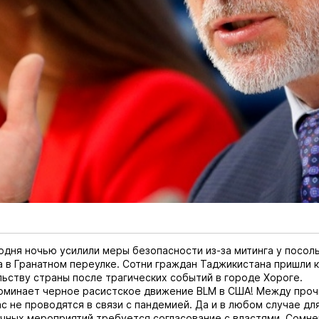
одня ночью усилили меры безопасности из-за митинга у посол
 в Гранатном переулке. Сотни граждан Таджикистана пришли к
ьству страны после трагических событий в городе Хороге.
оминает черное расистское движение BLM в США! Между прочи
с не проводятся в связи с пандемией. Да и в любом случае дл
чных мероприятий требуется согласование с властями. Сомне