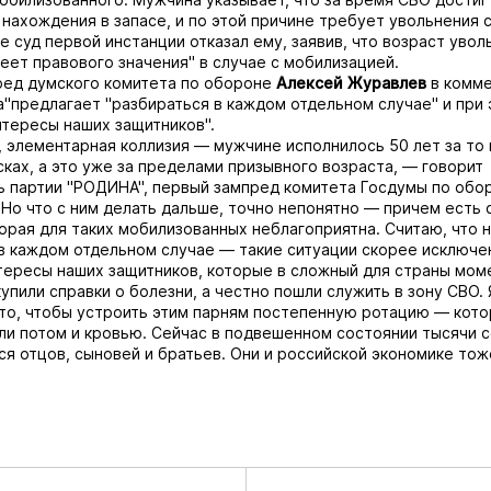
 нахождения в запасе, и по этой причине требует увольнения 
е суд первой инстанции отказал ему, заявив, что возраст увол
меет правового значения" в случае с мобилизацией.
ред думского комитета по обороне
Алексей Журавлев
в комме
а"
предлагает "разбираться в каждом отдельном случае" и при 
нтересы наших защитников".
, элементарная коллизия — мужчине исполнилось 50 лет за то 
сках, а это уже за пределами призывного возраста, — говорит
 партии "РОДИНА", первый зампред комитета Госдумы по обо
Но что с ним делать дальше, точно непонятно — причем есть 
торая для таких мобилизованных неблагоприятна. Считаю, что 
в каждом отдельном случае — такие ситуации скорее исключе
тересы наших защитников, которые в сложный для страны мом
упили справки о болезни, а честно пошли служить в зону СВО. Я
 то, чтобы устроить этим парням постепенную ротацию — кото
ли потом и кровью. Сейчас в подвешенном состоянии тысячи с
 отцов, сыновей и братьев. Они и российской экономике тож