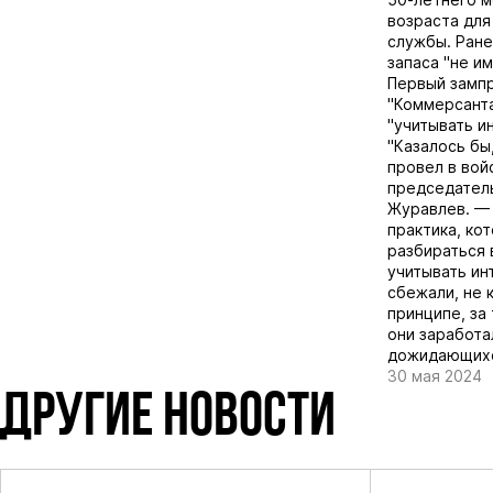
возраста для
службы. Ране
запаса "не и
Первый замп
"Коммерсант
"учитывать и
"Казалось бы
провел в вой
председатель
Журавлев. — 
практика, ко
разбираться 
учитывать ин
сбежали, не к
принципе, за
они заработа
дожидающихся
30 мая 2024
ДРУГИЕ НОВОСТИ