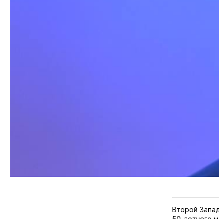
Второй Запа
50-летнего м