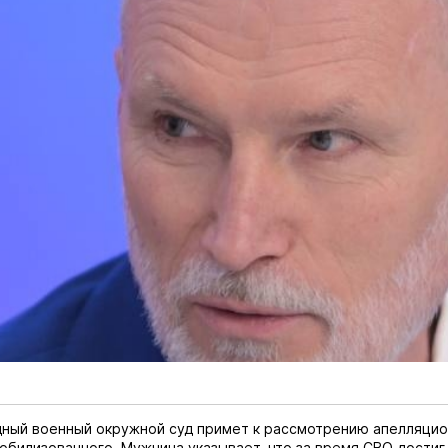
дный военный окружной суд примет к рассмотрению апелляци
обилизованного. Мужчина указывает, что за время СВО достиг