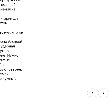
с военной
ьнения из
нтарии для
этом
время, что он
роне Алексей
судебная
нужно
ние. Нужно
ент не
, в
рую, уверен,
емей,
е нужны".