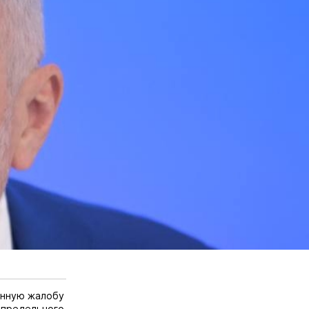
онную жалобу
 предельного