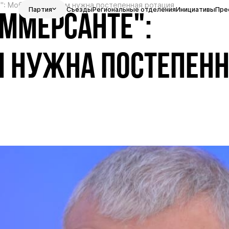
е": Мобилизованным нужна постепенная ротация
Партия
Съезды
Региональные отделения
Инициативы
Пре
ОММЕРСАНТЕ":
 НУЖНА ПОСТЕПЕНН