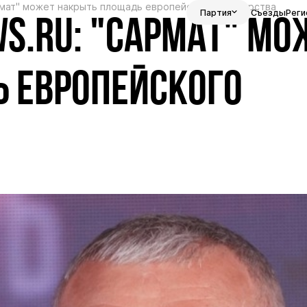
рмат" может накрыть площадь европейского государства
Партия
Съезды
Реги
S.RU: "САРМАТ" МО
 ЕВРОПЕЙСКОГО