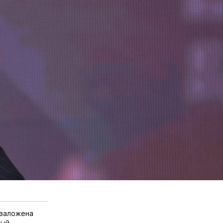
 заложена
вый