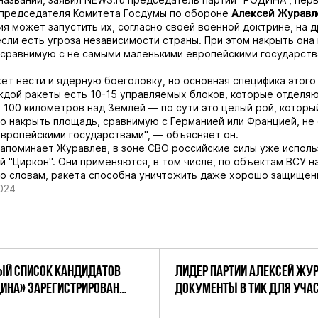
 председателя Комитета Госдумы по обороне
Алексей Журавл
ия может запустить их, согласно своей военной доктрине, на д
если есть угроза независимости страны. При этом накрыть она
сравнимую с не самыми маленькими европейскими государств
ет нести и ядерную боеголовку, но основная специфика этого
аждой ракеты есть 10-15 управляемых блоков, которые отделяю
 100 километров над Землей — по сути это целый рой, которы
 накрыть площадь, сравнимую с Германией или Францией, не
вропейскими государствами", — объясняет он.
апоминает Журавлев, в зоне СВО российские силы уже испол
й "Циркон". Они применяются, в том числе, по объектам ВСУ н
го словам, ракета способна уничтожить даже хорошо защищен
024
Й СПИСОК КАНДИДАТОВ
ЛИДЕР ПАРТИИ АЛЕКСЕЙ ЖУ
ДИНА» ЗАРЕГИСТРИРОВАН
ДОКУМЕНТЫ В ТИК ДЛЯ УЧАС
НИЕМ ЦИК РФ
ПРЕДСТОЯЩИХ ВЫБОРАХ ДЕП