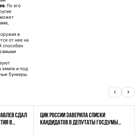
ев
. По его
ругие
 может
ами,
 оружия в
тся от нее на
й способен
 самыми
ьзуют
а земле и под
ные бункеры.
РАВЛЕВ СДАЛ
ЦИК РОССИИ ЗАВЕРИЛА СПИСКИ
ТИЯ В
КАНДИДАТОВ В ДЕПУТАТЫ ГОСДУМЫ
УТАТОВ ГД
ДЕВЯТОГО СОЗЫВА ПАРТИИ «РОДИНА»