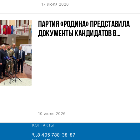
АНДАТНОМУ
17 июля 2026
ПАРТИЯ «РОДИНА» ПРЕДСТАВИЛА
ДОКУМЕНТЫ КАНДИДАТОВ В
ДЕПУТАТЫ ГД РФ ДЕВЯТОГО
СОЗЫВА В ЦИК РФ
10 июля 2026
КОНТАКТЫ
8 495 788-38-87