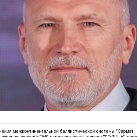
нения межконтинентальной баллистической системы "Сармат"
названии, заявил
NEWS.ru
председатель партии "РОДИНА", пер