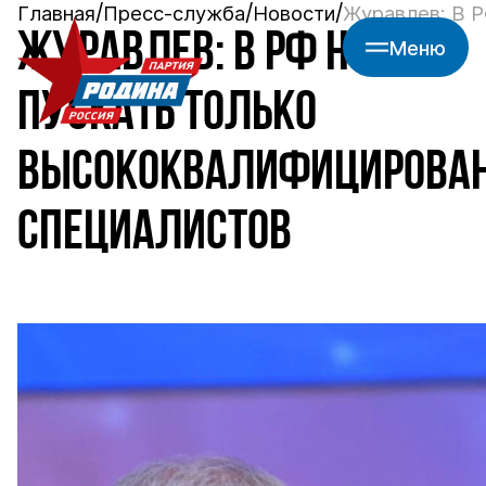
Главная
Пресс-служба
Новости
Журавлев: В Р
ЖУРАВЛЕВ: В РФ НУЖНО
Меню
ПУСКАТЬ ТОЛЬКО
ВЫСОКОКВАЛИФИЦИРОВА
СПЕЦИАЛИСТОВ