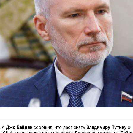
США
Джо Байден
сообщил, что даст знать
Владимиру Путину
о
 США к нарушению прав человека. По словам господина Байде