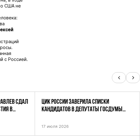
то США не
еловека:
ва
ексей
истраций
просы.
анная
й с Россией.
РАВЛЕВ СДАЛ
ЦИК РОССИИ ЗАВЕРИЛА СПИСКИ
ТИЯ В
КАНДИДАТОВ В ДЕПУТАТЫ ГОСДУМЫ
УТАТОВ ГД
ДЕВЯТОГО СОЗЫВА ПАРТИИ «РОДИНА»
АНДАТНОМУ
17 июля 2026