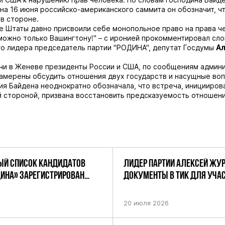
на 16 июня российско-американского саммита он обозначит, ч
 в стороне.
 Штаты давно присвоили себе монопольное право на права ч
можно только Вашингтону!" – с иронией прокомментировал сло
о лидера председатель партии "РОДИНА", депутат Госдумы
Ал
чи в Женеве президенты России и США, по сообщениям админ
намерены обсудить отношения двух государств и насущные во
я Байдена неоднократно обозначала, что встреча, иницииров
 стороной, призвана восстановить предсказуемость отношени
Й СПИСОК КАНДИДАТОВ
ЛИДЕР ПАРТИИ АЛЕКСЕЙ ЖУ
ДИНА» ЗАРЕГИСТРИРОВАН
ДОКУМЕНТЫ В ТИК ДЛЯ УЧАС
НИЕМ ЦИК РФ
ПРЕДСТОЯЩИХ ВЫБОРАХ ДЕП
ПО НЕФТЕКАМСКОМУ ОДНОМ
20 июля 2026
ОКРУГУ