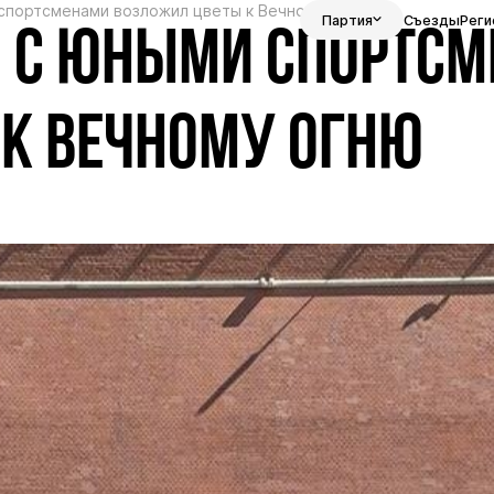
спортсменами возложил цветы к Вечному огню
Партия
Съезды
Реги
 С ЮНЫМИ СПОРТС
К ВЕЧНОМУ ОГНЮ