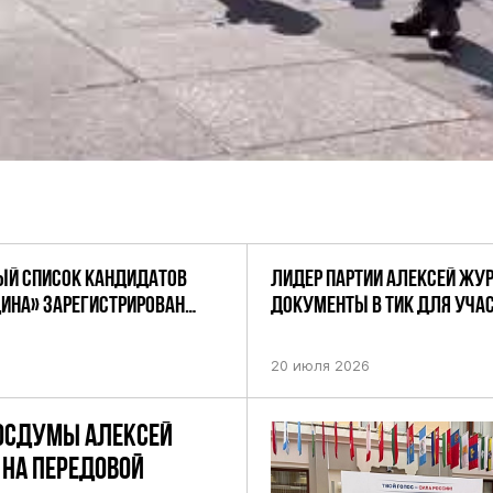
Й СПИСОК КАНДИДАТОВ
ЛИДЕР ПАРТИИ АЛЕКСЕЙ ЖУ
ДИНА» ЗАРЕГИСТРИРОВАН
ДОКУМЕНТЫ В ТИК ДЛЯ УЧАС
НИЕМ ЦИК РФ
ПРЕДСТОЯЩИХ ВЫБОРАХ ДЕП
ПО НЕФТЕКАМСКОМУ ОДНОМ
20 июля 2026
ОКРУГУ
ОСДУМЫ АЛЕКСЕЙ
НА ПЕРЕДОВОЙ