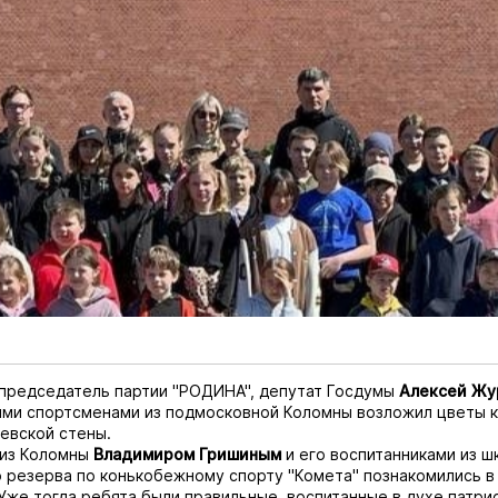
. председатель партии "РОДИНА", депутат Госдумы
Алексей Жу
ми спортсменами из подмосковной Коломны возложил цветы 
евской стены.
 из Коломны
Владимиром
Гришиным
и его воспитанниками из ш
 резерва по конькобежному спорту "Комета" познакомились в 
Уже тогда ребята были правильные, воспитанные в духе патри