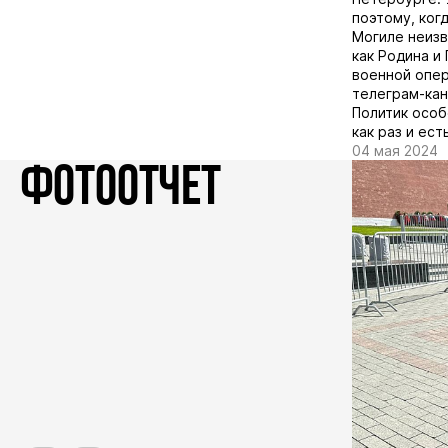
поэтому, ког
Могиле неизв
как Родина и
военной опер
телеграм-ка
Политик особ
как раз и ес
04 мая 2024
ФОТООТЧЕТ