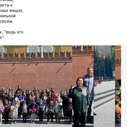
веты к
жных вещах,
циальной
 своем
, "ведь это
е".