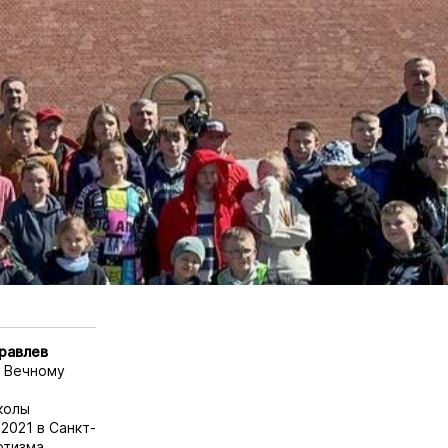
равлев
к Вечному
колы
2021 в Санкт-
отизма,