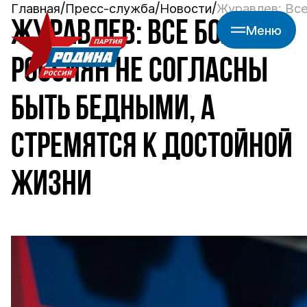
Главная
Пресс-служба
Новости
Журавлев: Все
ЖУРАВЛЕВ: ВСЕ БОЛЬШЕ
Меню
РОССИЯН НЕ СОГЛАСНЫ
БЫТЬ БЕДНЫМИ, А
СТРЕМЯТСЯ К ДОСТОЙНОЙ
ЖИЗНИ