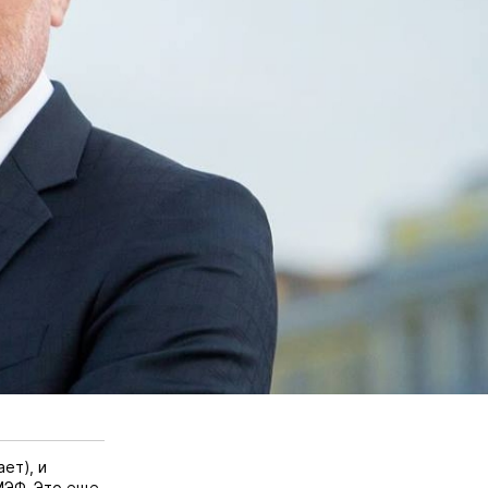
ет), и
МЭФ. Это еще