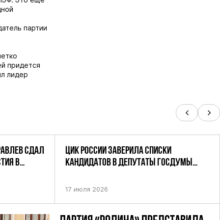
дной
атель партии
четко
ей придется
ил лидер
РАВЛЕВ СДАЛ
ЦИК РОССИИ ЗАВЕРИЛА СПИСКИ
ТИЯ В
КАНДИДАТОВ В ДЕПУТАТЫ ГОСДУМЫ
УТАТОВ ГД
ДЕВЯТОГО СОЗЫВА ПАРТИИ «РОДИНА»
АНДАТНОМУ
17 июля 2026