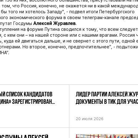
о том, что Россия, конечно, не окажется ни в какой междунаро
 бы того ни хотелось Западу", - подвел итоги Петербургского
го экономического форума в своем телеграм-канале председ
епутат Госдумы
Алексей Журавлев
.
тупления на форуме Путина сводился к тому, что всем следует
, с кем они – на нашей стороне или с нашими врагами. Россия 
, куда ей двигаться дальше, и не свернет с этого пути, одной 
артнерами. Но второе, конечно, предпочтительнее", - подытож
НА".
Й СПИСОК КАНДИДАТОВ
ЛИДЕР ПАРТИИ АЛЕКСЕЙ ЖУ
ДИНА» ЗАРЕГИСТРИРОВАН
ДОКУМЕНТЫ В ТИК ДЛЯ УЧАС
НИЕМ ЦИК РФ
ПРЕДСТОЯЩИХ ВЫБОРАХ ДЕП
ПО НЕФТЕКАМСКОМУ ОДНОМ
20 июля 2026
ОКРУГУ