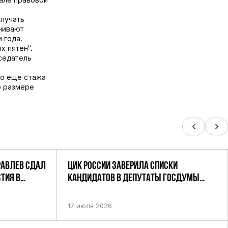
олучать
ачивают
 года.
х пятен".
седатель
ко еще стажа
о размере
РАВЛЕВ СДАЛ
ЦИК РОССИИ ЗАВЕРИЛА СПИСКИ
ТИЯ В
КАНДИДАТОВ В ДЕПУТАТЫ ГОСДУМЫ
УТАТОВ ГД
ДЕВЯТОГО СОЗЫВА ПАРТИИ «РОДИНА»
АНДАТНОМУ
17 июля 2026