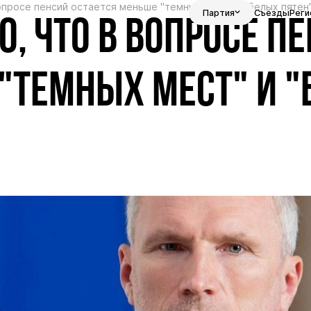
опросе пенсий остается меньше "темных мест" и "белых пятен
Партия
Съезды
Реги
, ЧТО В ВОПРОСЕ П
 "ТЕМНЫХ МЕСТ" И 