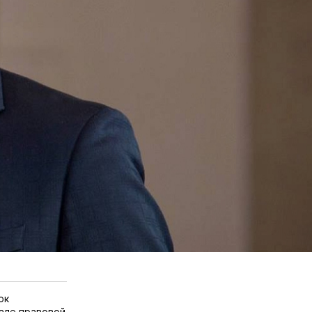
ок
але правовой