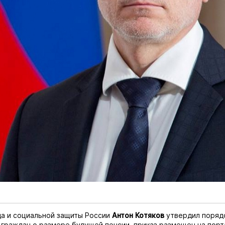
а и социальной защиты России
Антон Котяков
утвердил поряд
граждан о размере будущей пенсии, приказ размещен на порт