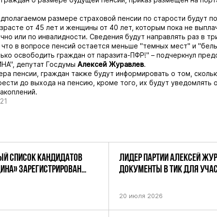
дполагаемом размере страховой пенсии по старости будут п
зрасте от 45 лет и женщины от 40 лет, которым пока не выпл
чно или по инвалидности. Сведения будут направлять раз в три
 что в вопросе пенсий остается меньше "темных мест" и "белы
ько освободить граждан от паразита-ПФР!" – подчеркнул пред
НА", депутат Госдумы
Алексей Журавлев
.
ра пенсии, граждан также будут информировать о том, сколь
ести до выхода на пенсию, кроме того, их будут уведомлять 
акоплений.
21
Й СПИСОК КАНДИДАТОВ
ЛИДЕР ПАРТИИ АЛЕКСЕЙ ЖУ
ДИНА» ЗАРЕГИСТРИРОВАН
ДОКУМЕНТЫ В ТИК ДЛЯ УЧАС
НИЕМ ЦИК РФ
ПРЕДСТОЯЩИХ ВЫБОРАХ ДЕП
ПО НЕФТЕКАМСКОМУ ОДНОМ
20 июля 2026
ОКРУГУ