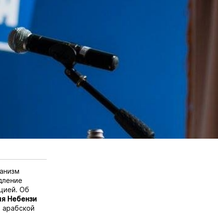
анизм
дление
цией. Об
ия
Небензи
 арабской