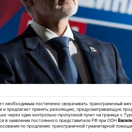
ет необходимым постепенно сворачивать трансграничный мех
и и предлагает принять резолюцию, предусматривающую про
ько через один контрольно-пропускной пункт на границе с Тур
ся в заявлении постоянного представителя РФ при ООН
Васил
лосования по продлению трансграничной гуманитарной помощи