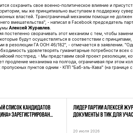
ится сохранить свое военно-политическое влияние и присутст
рритории, мы же принципиально выступаем в поддержку суве
аконных властей. Трансграничный механизм помощи не должен
него вмешательства", - написал в Facebook председатель пар
думы
Алексей
Журавлев
.
я постепенно сворачивать этот механизм с тем, чтобы замени
 которые будут осуществляться в соответствии с принципами,
и в резолюции ГА ООН 46/182", - отмечается в заявлении. "О
бходимость удовлетворять гуманитарные потребности всех с
ийский постпред. - Мы представим свой проект резолюции, к
т продление механизма на полгода, ограничивая при этом ко
пропускных пунктов одним - КПП "Баб-эль-Хава" (на границе с
Й СПИСОК КАНДИДАТОВ
ЛИДЕР ПАРТИИ АЛЕКСЕЙ ЖУ
ДИНА» ЗАРЕГИСТРИРОВАН
ДОКУМЕНТЫ В ТИК ДЛЯ УЧАС
НИЕМ ЦИК РФ
ПРЕДСТОЯЩИХ ВЫБОРАХ ДЕП
ПО НЕФТЕКАМСКОМУ ОДНОМ
20 июля 2026