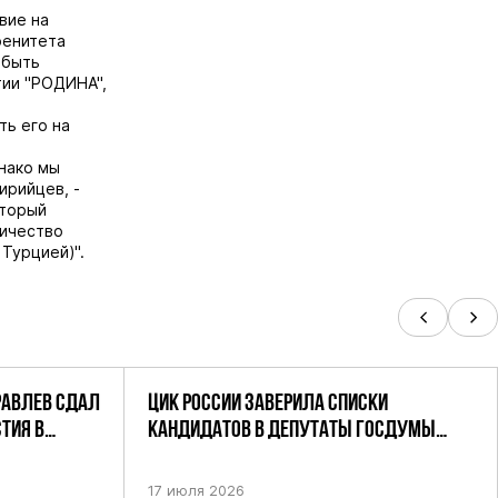
вие на
ренитета
 быть
тии "РОДИНА",
ть его на
днако мы
ирийцев, -
оторый
личество
 Турцией)".
РАВЛЕВ СДАЛ
ЦИК РОССИИ ЗАВЕРИЛА СПИСКИ
ТИЯ В
КАНДИДАТОВ В ДЕПУТАТЫ ГОСДУМЫ
УТАТОВ ГД
ДЕВЯТОГО СОЗЫВА ПАРТИИ «РОДИНА»
АНДАТНОМУ
17 июля 2026