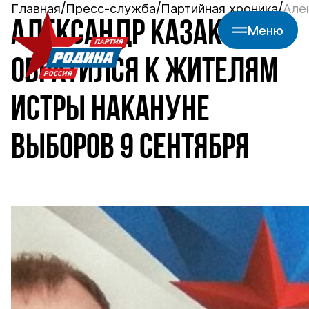
Главная
Пресс-служба
Партийная хроника
Але
АЛЕКСАНДР КАЗАКОВ
Меню
ОБРАТИЛСЯ К ЖИТЕЛЯМ
ИСТРЫ НАКАНУНЕ
ВЫБОРОВ 9 СЕНТЯБРЯ