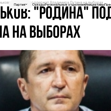
ьков: "РОДИНА" поддержит Владимира Путина на выборах
Партия
Съезды
Региональные отделения
Инициативы
Пре
ЬКОВ: "РОДИНА" П
А НА ВЫБОРАХ