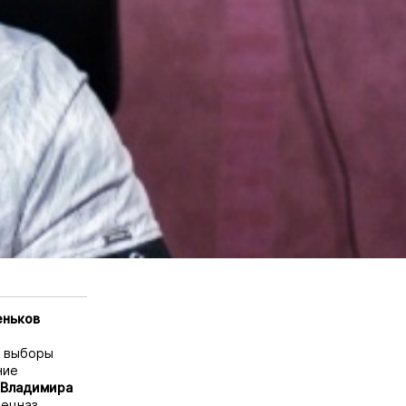
еньков
т выборы
ние
Владимира
пецназ