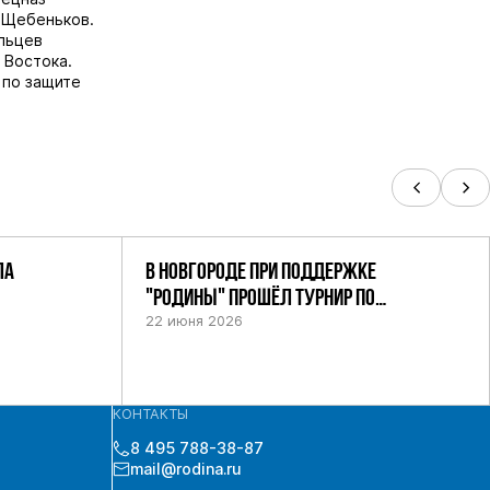
л Щебеньков.
льцев
 Востока.
 по защите
ЛА
В НОВГОРОДЕ ПРИ ПОДДЕРЖКЕ
"РОДИНЫ" ПРОШЁЛ ТУРНИР ПО
ШАХМАТАМ СРЕДИ СИЛОВИКОВ
22 июня 2026
КОНТАКТЫ
8 495 788-38-87
mail@rodina.ru