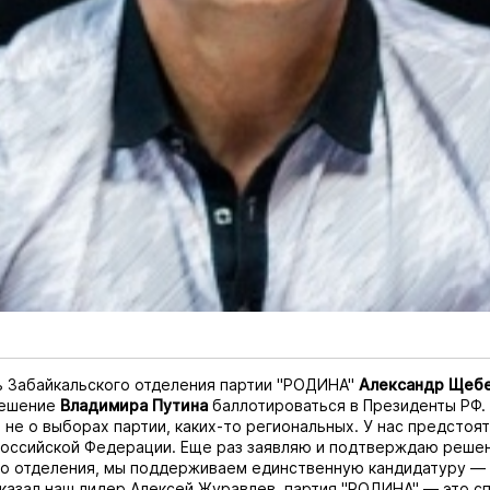
 Забайкальского отделения партии "РОДИНА"
Александр Щеб
решение
Владимира Путина
баллотироваться в Президенты РФ.
ь не о выборах партии, каких-то региональных. У нас предстоя
Российской Федерации. Еще раз заявляю и подтверждаю реше
го отделения, мы поддерживаем единственную кандидатуру —
 сказал наш лидер Алексей Журавлев, партия "РОДИНА" — это с