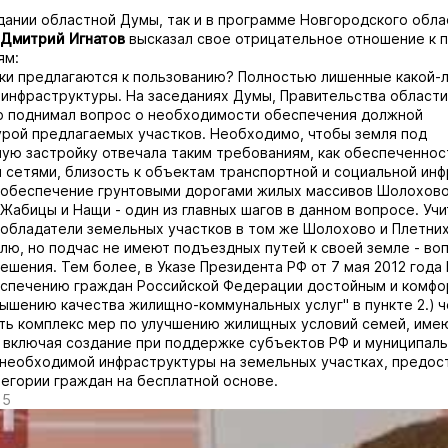
едании областной Думы, так и в программе Новгородского обла
Дмитрий Игнатов
высказал свое отрицательное отношение к 
ям:
тки предлагаются к пользованию? Полностью лишенные какой-
инфраструктуры. На заседаниях Думы, Правительства области
о поднимал вопрос о необходимости обеспечения должной
рой предлагаемых участков. Необходимо, чтобы земля под
ую застройку отвечала таким требованиям, как обеспеченнос
сетями, близость к объектам транспортной и социальной инф
обеспечение грунтовыми дорогами жилых массивов Шолохово,
Жабицы и Нащи - один из главных шагов в данном вопросе. Учи
обладатели земельных участков в том же Шолохово и Плетних
млю, но подчас не имеют подъездных путей к своей земле - во
шения. Тем более, в Указе Президента РФ от 7 мая 2012 года
еспечению граждан Российской Федерации достойным и комф
ышению качества жилищно-коммунальных услуг" в пункте 2.) ч
тать комплекс мер по улучшению жилищных условий семей, име
 включая создание при поддержке субъектов РФ и муниципал
необходимой инфраструктуры на земельных участках, предо
тегории граждан на бесплатной основе.
15