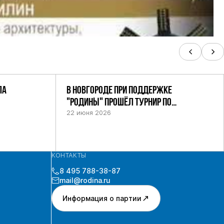
ЛА
В НОВГОРОДЕ ПРИ ПОДДЕРЖКЕ
"РОДИНЫ" ПРОШЁЛ ТУРНИР ПО
ШАХМАТАМ СРЕДИ СИЛОВИКОВ
22 июня 2026
КОНТАКТЫ
8 495 788-38-87
mail@rodina.ru
Информация о партии