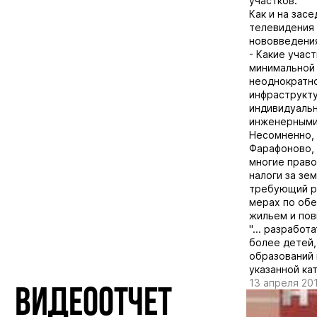
участков.
Как и на зас
телевидения
нововведени
- Какие учас
минимальной 
неоднократн
инфраструкту
индивидуальн
инженерными 
Несомненно, 
Фарафоново, 
многие право
налоги за зе
требующий ре
мерах по об
жильем и пов
"... разрабо
более детей,
образований 
указанной ка
13 апреля 20
ВИДЕООТЧЕТ