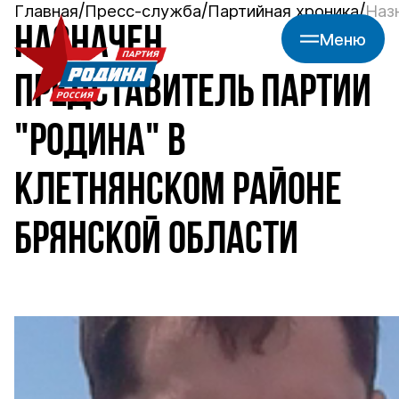
Главная
Пресс-служба
Партийная хроника
Наз
НАЗНАЧЕН
Меню
ПРЕДСТАВИТЕЛЬ ПАРТИИ
"РОДИНА" В
КЛЕТНЯНСКОМ РАЙОНЕ
БРЯНСКОЙ ОБЛАСТИ