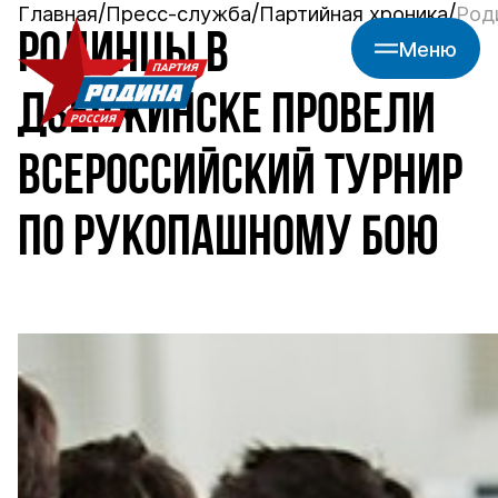
Главная
Пресс-служба
Партийная хроника
Род
РОДИНЦЫ В
Меню
ДЗЕРЖИНСКЕ ПРОВЕЛИ
ВСЕРОССИЙСКИЙ ТУРНИР
ПО РУКОПАШНОМУ БОЮ