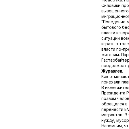
Силовики про
вывешенного 
миграционног
"Поведение м
бытового бе
власти игнор
ситуации воз
играть в тол
власти по-п
жителям. Пар
Гастарбайтер
продолжает р
Журавлев
.
Как отмечают
приехали пла
В июне жител
Президента Р
правам челов
обращался в 
перенести ЕМ
мигрантов. В
нужду, мусор
Напомним, чт