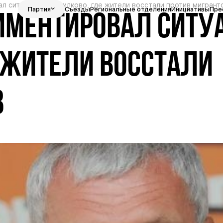
 ситуацию в Путилково, где жители восстали против мигрант
Партия
Съезды
Региональные отделения
Инициативы
Пре
ММЕНТИРОВАЛ СИТУ
Е ЖИТЕЛИ ВОССТАЛИ
В