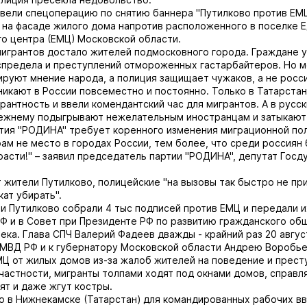
вели спецоперацию по снятию баннера "Путилково против ЕМЦ
на фасаде жилого дома напротив расположенного в поселке 
о центра (ЕМЦ) Московской области.
игрантов достало жителей подмосковного города. Граждане у
спредела и преступлений отмороженных гастарбайтеров. Но 
ируют мнение народа, а полиция защищает чужаков, а не росси
никают в России повсеместно и постоянно. Только в Татарстан
ерантность и ввели комендантский час для мигрантов. А в русс
режнему подыгрывают нежелательным иностранцам и затыкают
тия "РОДИНА" требует коренного изменения миграционной пол
ам не место в городах России, тем более, что среди россиян
асти!" – заявил председатель партии "РОДИНА", депутат Гос
 жители Путилково, полицейские "на вызовы так быстро не пр
кат убирать".
и Путилково собрали 4 тыс подписей против ЕМЦ и передали 
Ф и в Совет при Президенте РФ по развитию гражданского общ
ека. Глава СПЧ Валерий Фадеев дважды - крайний раз 20 авгус
МВД РФ и к губернатору Московской области Андрею Воробье
Ц от жилых домов из-за жалоб жителей на поведение и прест
 частности, мигранты толпами ходят под окнами домов, справл
ят и даже жгут костры.
о в Нижнекамске (Татарстан) для командированных рабочих в