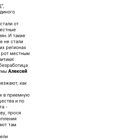
",
Единого
стали от
местные
ян. И такие
е не стали
ких регионах
 рот местным
итики!
 безработица
думы
Алексей
иезжают, как
их в приемную
ества и по
та -
ву, прося
упления
яют там
вели