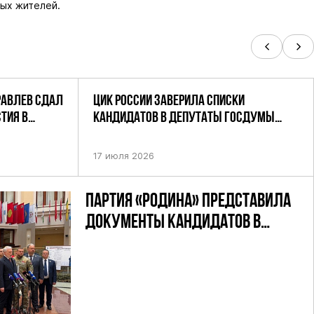
ых жителей.
РАВЛЕВ СДАЛ
ЦИК РОССИИ ЗАВЕРИЛА СПИСКИ
ТИЯ В
КАНДИДАТОВ В ДЕПУТАТЫ ГОСДУМЫ
УТАТОВ ГД
ДЕВЯТОГО СОЗЫВА ПАРТИИ «РОДИНА»
АНДАТНОМУ
17 июля 2026
ПАРТИЯ «РОДИНА» ПРЕДСТАВИЛА
ДОКУМЕНТЫ КАНДИДАТОВ В
ДЕПУТАТЫ ГД РФ ДЕВЯТОГО
СОЗЫВА В ЦИК РФ