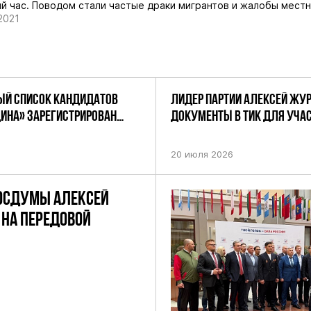
й час. Поводом стали частые
драки мигрантов
и жалобы местн
2021
Й СПИСОК КАНДИДАТОВ
ЛИДЕР ПАРТИИ АЛЕКСЕЙ ЖУ
ДИНА» ЗАРЕГИСТРИРОВАН
ДОКУМЕНТЫ В ТИК ДЛЯ УЧАС
НИЕМ ЦИК РФ
ПРЕДСТОЯЩИХ ВЫБОРАХ ДЕП
ПО НЕФТЕКАМСКОМУ ОДНОМ
20 июля 2026
ОКРУГУ
ОСДУМЫ АЛЕКСЕЙ
НА ПЕРЕДОВОЙ