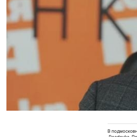
В подмосковн
Readovka. По