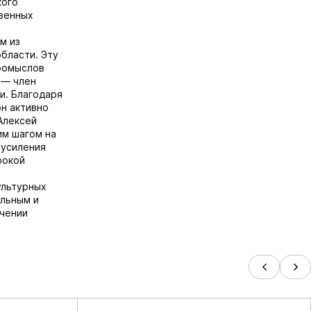
кого
венных
м из
бласти. Эту
ромыслов
 — член
и. Благодаря
н активно
Алексей
им шагом на
 усиления
рокой
ультурных
ельным и
учении