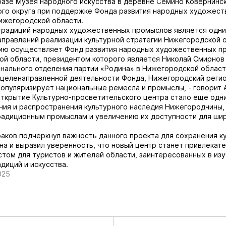
базе Музея народного искусства в деревне Сëмино Ковернинс
го округа при поддержке Фонда развития народных художест
ижегородской области.
традиций народных художественных промыслов является одни
правлений реализации культурной стратегии Нижегородской о
ию осуществляет Фонд развития народных художественных п
й области, президентом которого является Николай Смирнов
нального отделения партии «Родина» в Нижегородской област
целенаправленной деятельности Фонда, Нижегородский регио
популяризирует национальные ремесла и промыслы, - говорит 
Открытие Культурно-просветительского центра стало еще одн
ния и распространения культурного наследия Нижегородчины,
радиционным промыслам и увеличению их доступности для ши
аков подчеркнул важность данного проекта для сохранения к
на и выразил уверенность, что новый центр станет привлекат
том для туристов и жителей области, заинтересованных в из
диций и искусства.
025