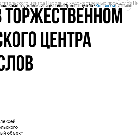
ветительского центра Народных художественных промыслов Н
ональные отделения
Инициативы
Пресс-служба
Контакты
Поиск
В ТОРЖЕСТВЕННОМ
КОГО ЦЕНТРА
СЛОВ
Алексей
ельского
вый объект