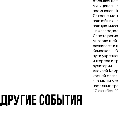
открылся на 
муниципально
промыслов Н
Сохранение 
важнейших на
важную мисс
Нижегородско
Совета регио
многолетней 
развивает и 
Камраков. - 
пути укрепле
интереса к т
аудитории.
Алексей Камр
корней регио
значимым мес
народных тра
17 октября 2
ДРУГИЕ СОБЫТИЯ