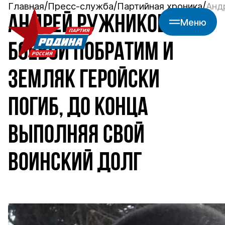
Главная
Пресс-служба
Партийная хроника
Анд
АНДРЕЙ РУЖНИКОВ:
Меню
БОЕВОЙ ПОБРАТИМ И
ЗЕМЛЯК ГЕРОЙСКИ
ПОГИБ, ДО КОНЦА
ВЫПОЛНЯЯ СВОЙ
ВОИНСКИЙ ДОЛГ