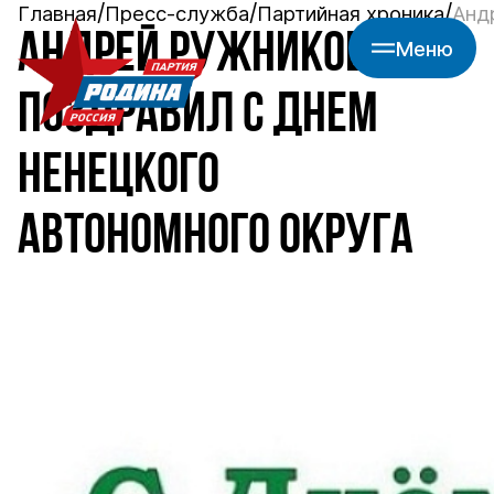
Главная
Пресс-служба
Партийная хроника
Анд
АНДРЕЙ РУЖНИКОВ
Меню
ПОЗДРАВИЛ С ДНЕМ
НЕНЕЦКОГО
АВТОНОМНОГО ОКРУГА