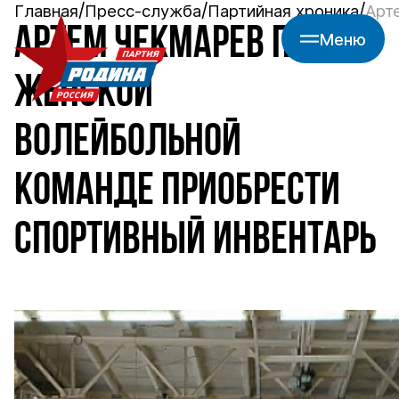
Главная
Пресс-служба
Партийная хроника
Арт
АРТЕМ ЧЕКМАРЕВ ПОМОГ
Меню
ЖЕНСКОЙ
ВОЛЕЙБОЛЬНОЙ
КОМАНДЕ ПРИОБРЕСТИ
СПОРТИВНЫЙ ИНВЕНТАРЬ