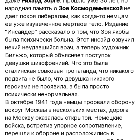
даже
Рихард Зорге
. Прошло уже 30 лет, но
народная память о
Зое
Космодемьянской
не
дает покоя либералам, как когда-то немцам
ее уже изувеченное мертвое тело. Издание
"Инсайдер" рассказало о том, что Зоя якобы
была психически больна. Этот инсайд озвучил
некий неудавшийся врач, а теперь художник
Бильжо, который объясняет поступок
девушки шизофренией. Что это была
сталинская совковая пропаганда, что никакого
подвига не было, что девушка никакого
героизма не проявила, а была просто
психически ненормальная.
В октябре 1941 года немцы прорвали оборону
вокруг Москвы в нескольких местах, дорога
на Москву оказалась открытой. Немецкие
войска, встретив упорное сопротивление,
перешли к обороне и расположились в