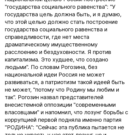
"государства социального равенства": "У
государства цель должна быть, и я думаю,
что этой целью должно стать построение
государства социального равенства и
справедливости, где нет места
драматическому имущественному
расслоению и бездуховности. Я против
капитализма. Это худшее, что создано
людьми". По словам Рогозина, без
национальной идеи Россия не может
развиваться, а патриотизм такой идеей быть
не может, "потому что Родину мы любим и
так". Рогозин назвал представителей
внесистемной оппозиции "современными
власовцами" и напомнил, что лозунг борьбы с
коррупцией первой подняла именно партия
"РОДИНА": "Сейчас эта публика пытается не
только украсть у нас этот лозунг, но и