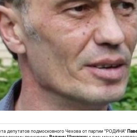
та депутатов подмосковного Чехова от партии "РОДИНА"
Пав
 городскому прокурору
Вадиму Шишкину
с письменным заявле