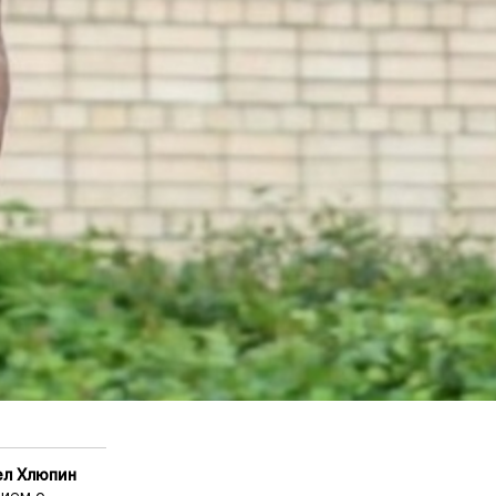
ел Хлюпин
нием о