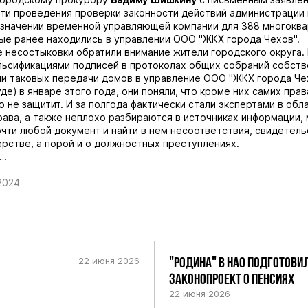
и проведения проверки законности действий администрации 
азначении временной управляющей компании для 388 многокв
ые ранее находились в управлении ООО "ЖКХ города Чехов".
 несостыковки обратили внимание жители городского округа.
льсификациями подписей в протоколах общих собраний собст
ии таковых передачи домов в управление ООО "ЖКХ города Че
де) в январе этого года, они поняли, что кроме них самих пра
о не защитит. И за полгода фактически стали экспертами в обл
ава, а также неплохо разбираются в источниках информации, 
чти любой документ и найти в нем несоответствия, свидетел
ерстве, а порой и о должностных преступлениях.
и…
2024
22 июня 2026
"РОДИНА" В НАО ПОДГОТОВИ
ЗАКОНОПРОЕКТ О ПЕНСИЯХ
22 июня 2026