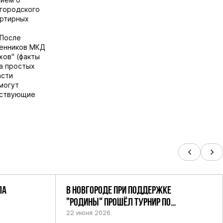
городского
артирных
 После
венников МКД
хов" (факты
ва простых
асти
могут
ьствующие
ЛА
В НОВГОРОДЕ ПРИ ПОДДЕРЖКЕ
"РОДИНЫ" ПРОШЁЛ ТУРНИР ПО
ШАХМАТАМ СРЕДИ СИЛОВИКОВ
22 июня 2026