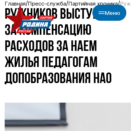
Главная
Пресс-служба
Партийная хроника
Руж
РУЖНИКОВ ВЫСТУПИЛ
Меню
ЗА КОМПЕНСАЦИЮ
РАСХОДОВ ЗА НАЕМ
ЖИЛЬЯ ПЕДАГОГАМ
ДОПОБРАЗОВАНИЯ НАО