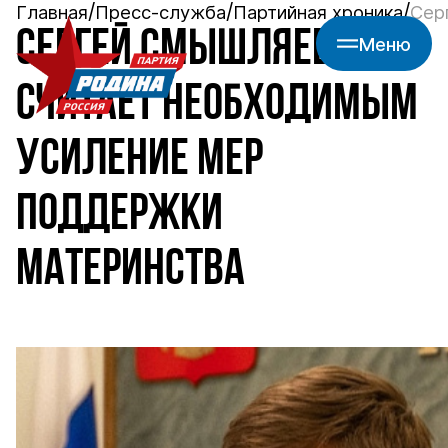
Главная
Пресс-служба
Партийная хроника
Сер
СЕРГЕЙ СМЫШЛЯЕВ
Меню
СЧИТАЕТ НЕОБХОДИМЫМ
УСИЛЕНИЕ МЕР
ПОДДЕРЖКИ
МАТЕРИНСТВА