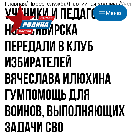
Главная
Пресс-служба
Партийная хроника
Уче
УЧЕНИКИ И ПЕДАГОГИ
Меню
НОВОСИБИРСКА
ПЕРЕДАЛИ В КЛУБ
ИЗБИРАТЕЛЕЙ
ВЯЧЕСЛАВА ИЛЮХИНА
ГУМПОМОЩЬ ДЛЯ
ВОИНОВ, ВЫПОЛНЯЮЩИХ
ЗАДАЧИ СВО