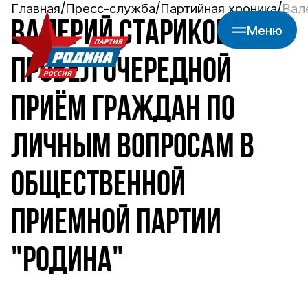
Главная
Пресс-служба
Партийная хроника
Вал
ВАЛЕРИЙ СТАРИКОВ
Меню
ПРОВЕЛ ОЧЕРЕДНОЙ
ПРИЁМ ГРАЖДАН ПО
ЛИЧНЫМ ВОПРОСАМ В
ОБЩЕСТВЕННОЙ
ПРИЕМНОЙ ПАРТИИ
"РОДИНА"