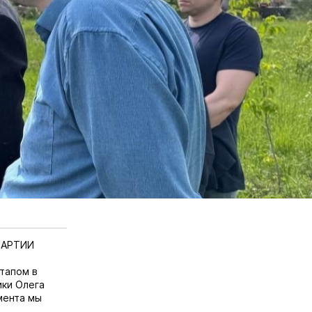
 ПАРТИИ
тапом в
ики Олега
мента мы