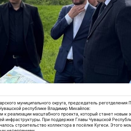
арского муниципального округа, председатель реготделения
Чувашской республике Владимир Михайлов:
и к реализации масштабного проекта, который станет новым э
ей инфраструктуры. При поддержке Главы Чувашской Республ
чалось строительство коллектора в посёлке Кугеси. Этого мо
бым нетерпением.