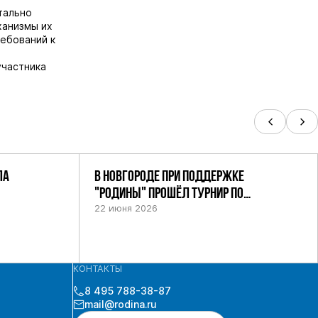
тально
ханизмы их
ебований к
участника
ЛА
В НОВГОРОДЕ ПРИ ПОДДЕРЖКЕ
"РОДИНЫ" ПРОШЁЛ ТУРНИР ПО
ШАХМАТАМ СРЕДИ СИЛОВИКОВ
22 июня 2026
КОНТАКТЫ
8 495 788-38-87
mail@rodina.ru