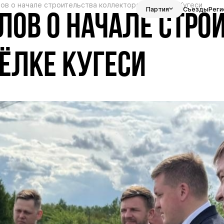
ов о начале строительства коллектора в посёлке Кугеси
Партия
Съезды
Реги
ОВ О НАЧАЛЕ СТРО
ЁЛКЕ КУГЕСИ