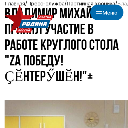
Главная
Пресс-служба
Партийная хроника
Вла
ВЛАДИМИР МИХАЙЛОВ
Меню
ПРИНЯЛ УЧАСТИЕ В
РАБОТЕ КРУГЛОГО СТОЛА
"ZА ПОБЕДУ!
ҪӖНТЕРӲШӖН!"+