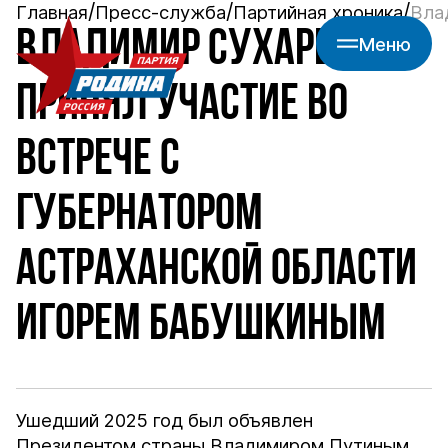
Главная
Пресс-служба
Партийная хроника
Вла
ВЛАДИМИР СУХАРЕВ
Меню
ПРИНЯЛ УЧАСТИЕ ВО
ВСТРЕЧЕ С
ГУБЕРНАТОРОМ
АСТРАХАНСКОЙ ОБЛАСТИ
ИГОРЕМ БАБУШКИНЫМ
Ушедший 2025 год был объявлен
Президентом страны Владимиром Путиным